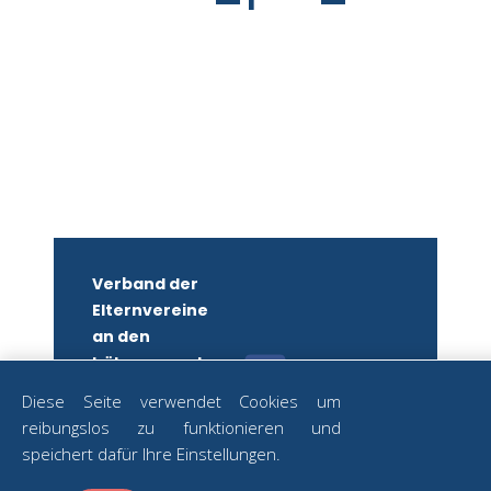
Verband der
Elternvereine
an den
höheren und
mittleren
Diese Seite verwendet Cookies um
Schulen
reibungslos zu funktionieren und
Wiens
ZUM
speichert dafür Ihre Einstellungen.
NEWSLETTER
ZVR-Nr.: