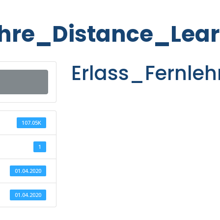
ehre_Distance_Lear
Erlass_Fernle
107.05K
1
01.04.2020
01.04.2020