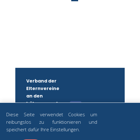
Verband der
Elternvereine
an den
höheren und
mittleren
Diese Seite verwendet Cookies um
Schulen
reibungslos zu funktionieren und
Wiens
ZUM
speichert dafür Ihre Einstellungen.
NEWSLETTER
ZVR-Nr.: