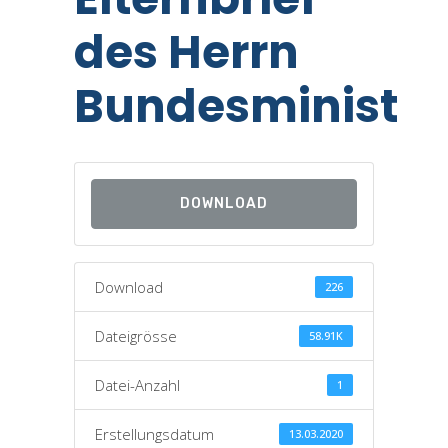
des Herrn
Bundesminister
DOWNLOAD
Download
226
Dateigrösse
58.91K
Datei-Anzahl
1
Erstellungsdatum
13.03.2020