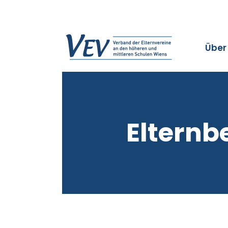
Über
Elternb