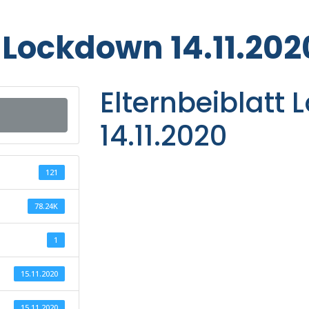
t Lockdown 14.11.202
Elternbeiblatt
14.11.2020
121
78.24K
1
15.11.2020
15.11.2020