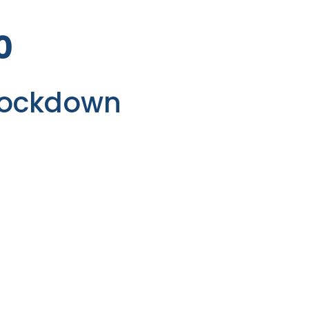
0
 Lockdown