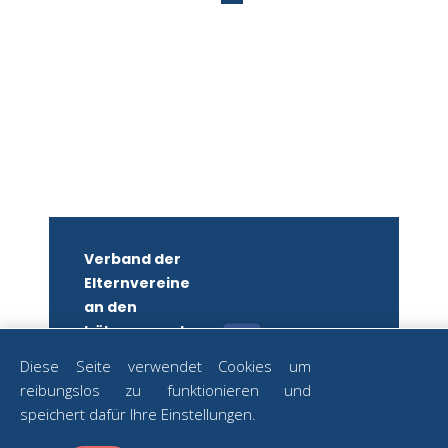
Verband der
Elternvereine
an den
höheren und
mittleren
Diese Seite verwendet Cookies um
Schulen
reibungslos zu funktionieren und
Wiens
ZUM
speichert dafür Ihre Einstellungen.
NEWSLETTER
ZVR-Nr.: