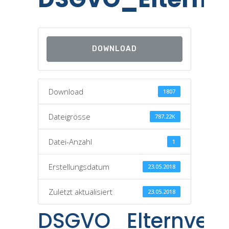
DOWNLOAD
Download
1807
Dateigrösse
787.22K
Datei-Anzahl
1
Erstellungsdatum
23.05.2018
Zuletzt aktualisiert
23.05.2018
DSGVO_Elternver