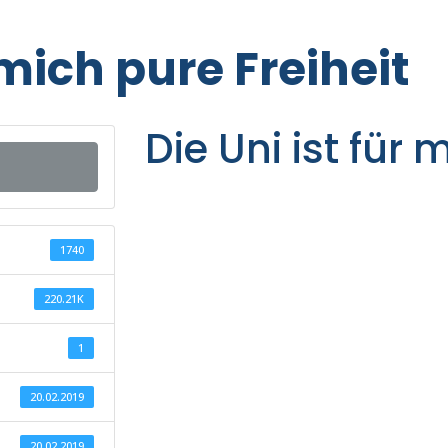
 mich pure Freiheit
Die Uni ist für 
1740
220.21K
1
20.02.2019
20.02.2019