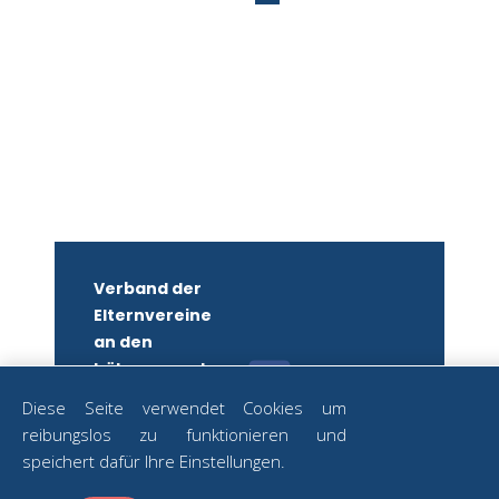
Verband der
Elternvereine
an den
höheren und
mittleren
Diese Seite verwendet Cookies um
Schulen
reibungslos zu funktionieren und
Wiens
ZUM
speichert dafür Ihre Einstellungen.
NEWSLETTER
ZVR-Nr.: