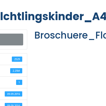
lchtlingskinder_A
Broschuere_Fl
2529
2.25M
1
09.09.2016
09.09.2016