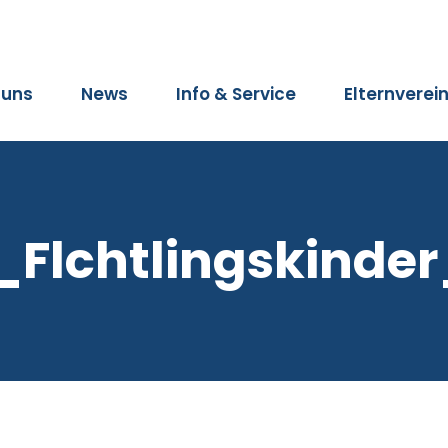
 uns
News
Info & Service
Elternverei
_Flchtlingskinde