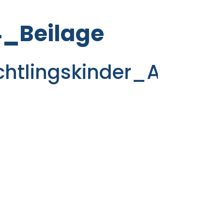
4_Beilage
chtlingskinder_A4_Be