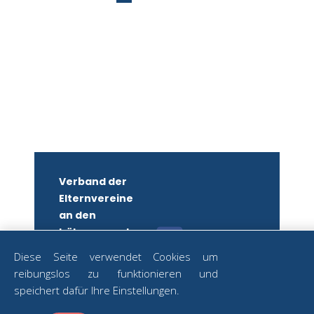
Verband der
Elternvereine
an den
höheren und
mittleren
Diese Seite verwendet Cookies um
Schulen
reibungslos zu funktionieren und
Wiens
ZUM
speichert dafür Ihre Einstellungen.
NEWSLETTER
ZVR-Nr.: