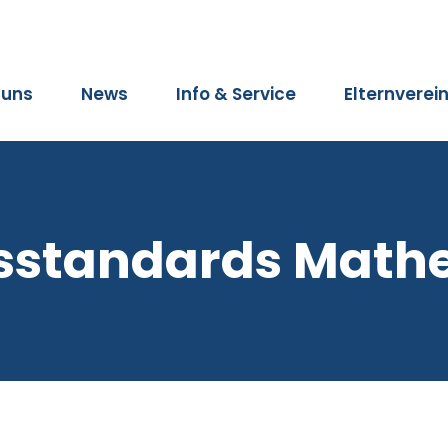
 uns
News
Info & Service
Elternverei
sstandards Math