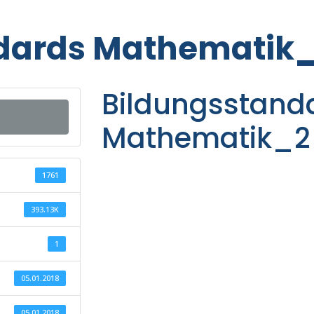
dards Mathematik
Bildungsstand
Mathematik_2
1761
393.13K
1
05.01.2018
05.01.2018