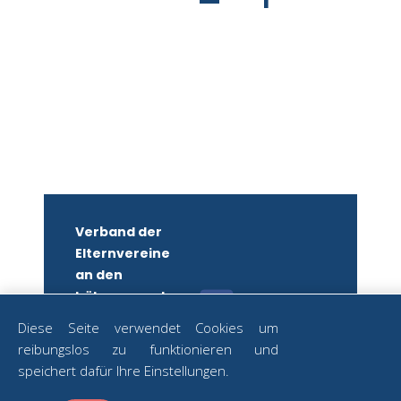
Verband der
Elternvereine
an den
höheren und
mittleren
Diese Seite verwendet Cookies um
Schulen
reibungslos zu funktionieren und
Wiens
ZUM
speichert dafür Ihre Einstellungen.
NEWSLETTER
ZVR-Nr.: