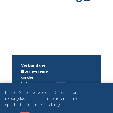
Verband der
Elternvereine
an den
höheren und
mittleren
Diese Seite verwendet Cookies um
Schulen
reibungslos zu funktionieren und
Wiens
ZUM
speichert dafür Ihre Einstellungen.
NEWSLETTER
ZVR-Nr.: