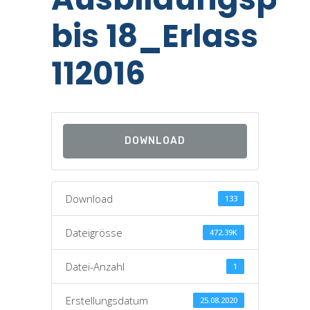
bis 18_Erlass
112016
DOWNLOAD
Download
133
Dateigrösse
472.39K
Datei-Anzahl
1
Erstellungsdatum
25.08.2020