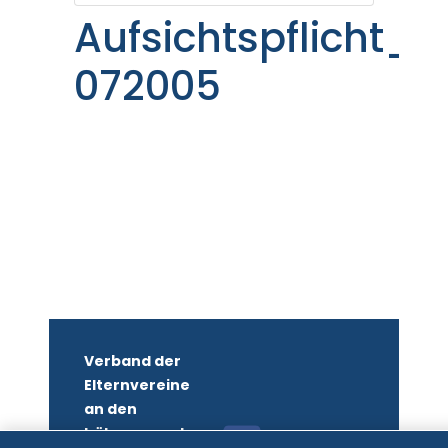
Aufsichtspflicht_E
072005
Verband der
Elternvereine
an den
höheren und