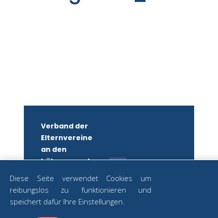
Verband der
Elternvereine
an den
höheren und
mittleren
Diese Seite verwendet Cookies um
Schulen
reibungslos zu funktionieren und
Wiens
ZUM
speichert dafür Ihre Einstellungen.
NEWSLETTER
ZVR-Nr.: