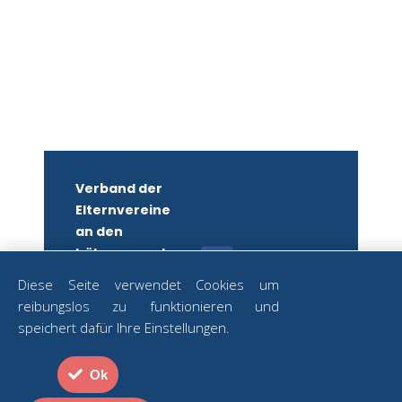
Verband der
Elternvereine
an den
höheren und
mittleren
Diese Seite verwendet Cookies um
Schulen
reibungslos zu funktionieren und
Wiens
ZUM
speichert dafür Ihre Einstellungen.
NEWSLETTER
ZVR-Nr.:
ANMELDEN
582879250
Ok
Strozzigasse
Datenschutz