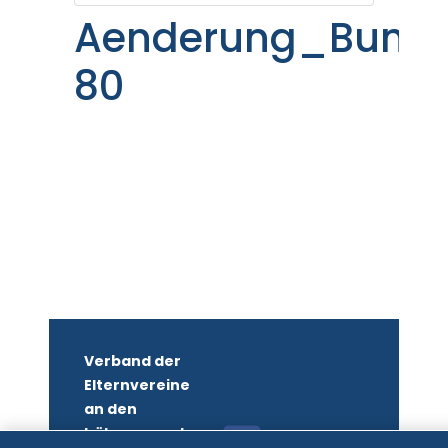
Aenderung_Bundes
80
Verband der
Elternvereine
an den
höheren und