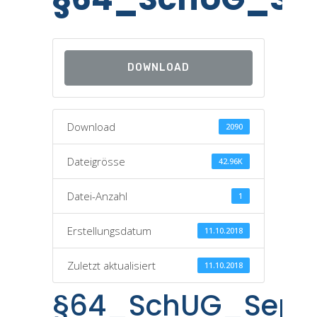
DOWNLOAD
Download
2090
Dateigrösse
42.96K
Datei-Anzahl
1
Erstellungsdatum
11.10.2018
Zuletzt aktualisiert
11.10.2018
§64_SchUG_Sept