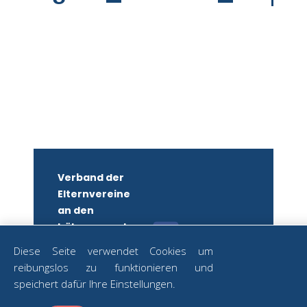
Verband der
Elternvereine
an den
höheren und
mittleren
Diese Seite verwendet Cookies um
Schulen
reibungslos zu funktionieren und
Wiens
ZUM
speichert dafür Ihre Einstellungen.
NEWSLETTER
ZVR-Nr.: