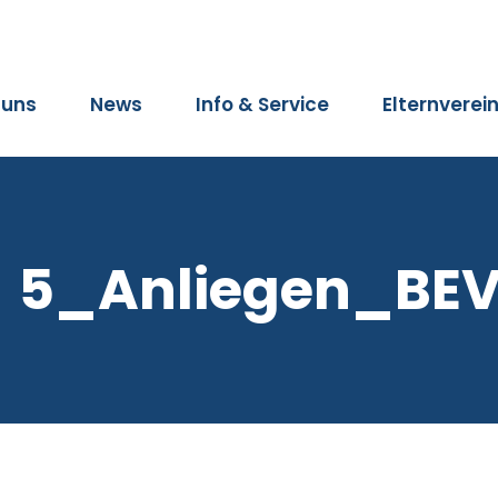
 uns
News
Info & Service
Elternverei
5_Anliegen_BE