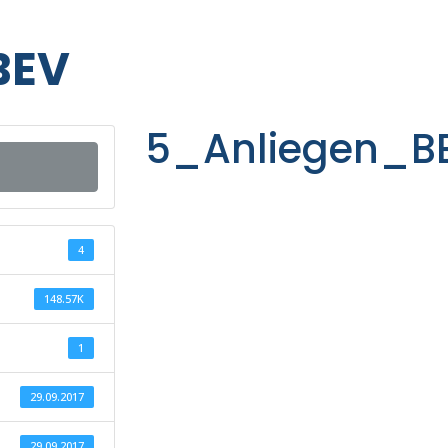
BEV
5_Anliegen_B
4
148.57K
1
29.09.2017
29.09.2017