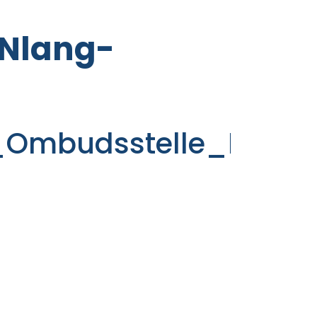
INlang-
_Ombudsstelle_DINla