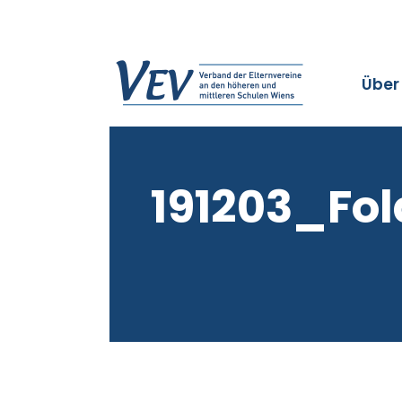
Über
191203_Fo