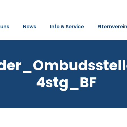
 uns
News
Info & Service
Elternverei
lder_Ombudsstel
4stg_BF