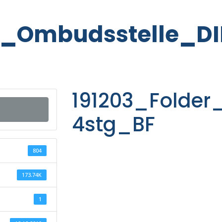
r_Ombudsstelle_D
191203_Folder
4stg_BF
804
173.74K
1