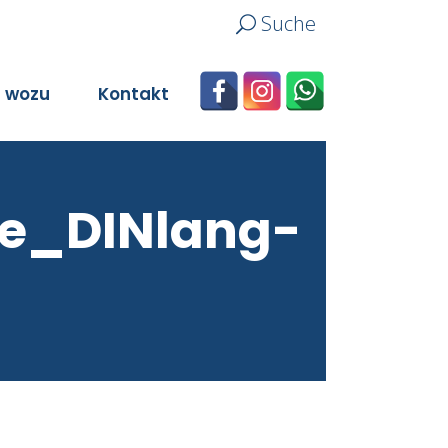
Suche
n wozu
Kontakt
le_DINlang-