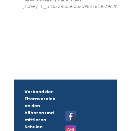
i_survey=1__5fc63295066062b98378c0629d2b8228
Verband der
Elternvereine
an den
höheren und
mittleren
Schulen