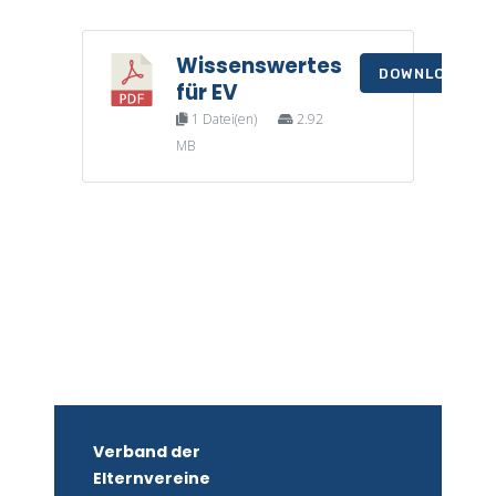
Wissenswertes
DOWNLOAD
für EV
1 Datei(en)
2.92
MB
Verband der
Elternvereine