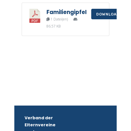
Familiengipfel
DOWNLOAD
1 Datei(en)
86.57 KB
Verband der
Elternvereine