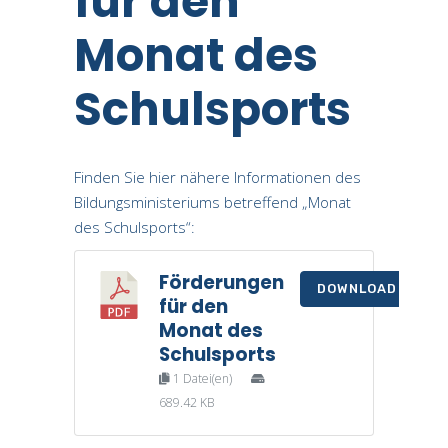
für den
Monat des
Schulsports
Finden Sie hier nähere Informationen des
Bildungsministeriums betreffend „Monat
des Schulsports“:
Förderungen
DOWNLOAD
für den
Monat des
Schulsports
1 Datei(en)
689.42 KB