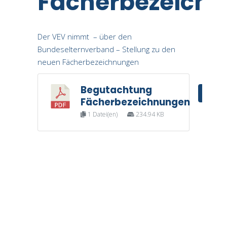
Fächerbezeich
Der VEV nimmt – über den
Bundeselternverband – Stellung zu den
neuen Fächerbezeichnungen
Begutachtung
DOWN
Fächerbezeichnungen
1 Datei(en)
234.94 KB