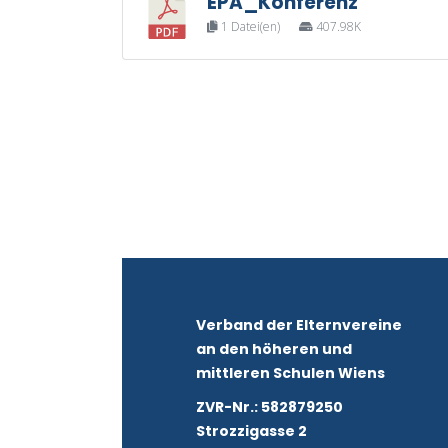
EPA_Konferenz
1 Datei(en)
407.98K
Verband der Elternvereine
an den höheren und
mittleren Schulen Wiens
ZVR-Nr.: 582879250
Strozzigasse 2