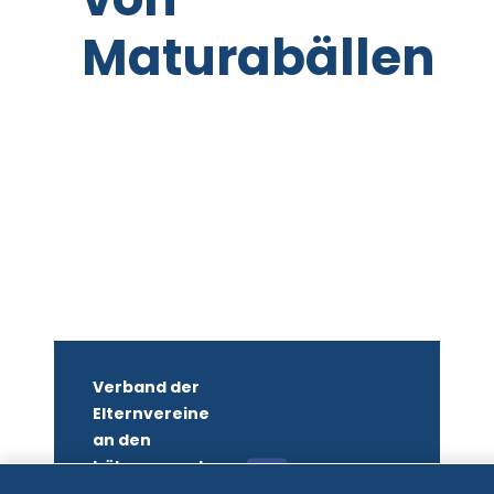
Maturabällen
Verband der
Elternvereine
an den
höheren und
mittleren