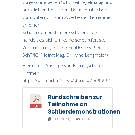
vorgeschriebenen Schulzeit regelmäßig und
pünktlich zu besuchen. Beim Fernbleiben
vom Unterricht zum Zwecke der Teilnahme
an einer
Schülerdemonstration/Schülerstreik
handelt es sich um keine gerechtfertigte
Verhinderung iSd §45 SchUG bzw. § 9
SchPflG. (Hofrat Mag. Dr. Arno Langmeier)
Hier ist die Aussage von Bildungsdirektor
Himmer:
https://wien.orf.at/news/stories/2969599/
Rundschreiben zur
D
Teilnahme an
Schüerdemonstrationen
1 Datei(en)
9.77K