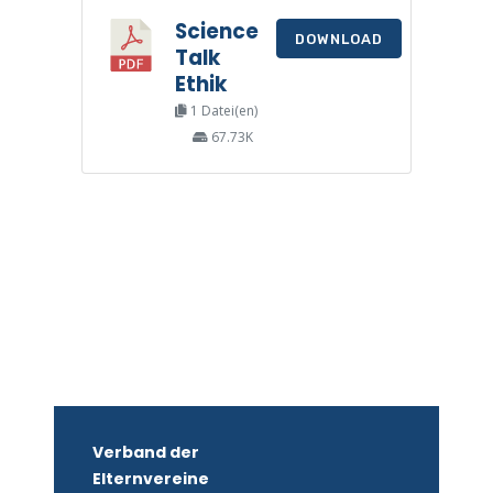
Science
DOWNLOAD
Talk
Ethik
1 Datei(en)
67.73K
Verband der
Elternvereine