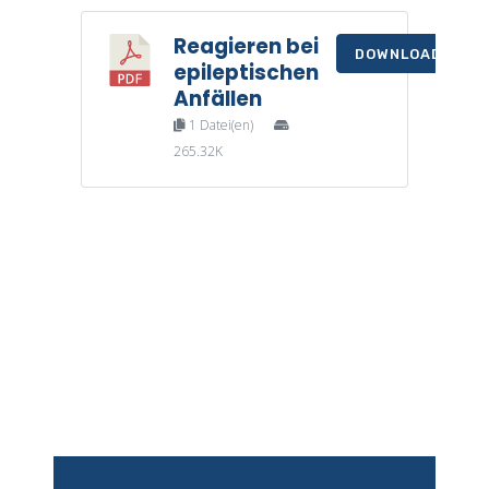
Reagieren bei
DOWNLOAD
epileptischen
Anfällen
1 Datei(en)
265.32K