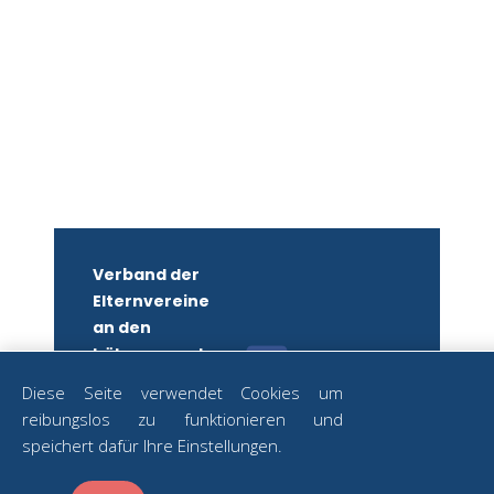
Verband der
Elternvereine
an den
höheren und
mittleren
Diese Seite verwendet Cookies um
Schulen
reibungslos zu funktionieren und
Wiens
ZUM
speichert dafür Ihre Einstellungen.
NEWSLETTER
ZVR-Nr.:
ANMELDEN