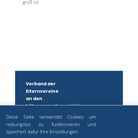
groß ist.
Verband der
Elternvereine
an den
höheren und
mittleren
Diese Seite verwendet Cookies um
Schulen
reibungslos zu funktionieren und
Wiens
ZUM
speichert dafür Ihre Einstellungen.
NEWSLETTER