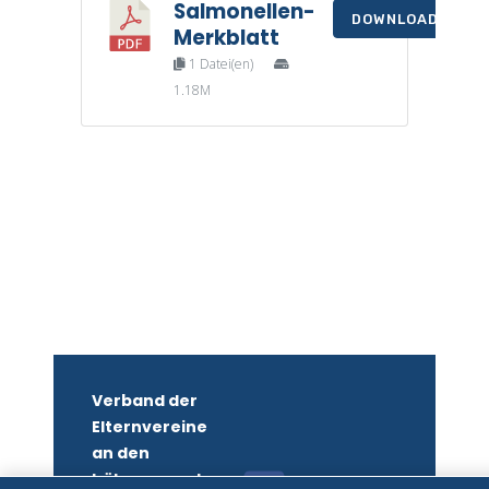
Salmonellen-
DOWNLOAD
Merkblatt
1 Datei(en)
1.18M
Verband der
Elternvereine
an den
höheren und