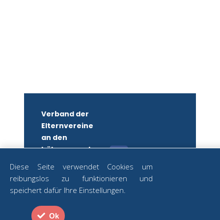
Verband der
Elternvereine
an den
höheren und
mittleren
Diese Seite verwendet Cookies um
Schulen
reibungslos zu funktionieren und
Wiens
ZUM
speichert dafür Ihre Einstellungen.
NEWSLETTER
ZVR-Nr.:
ANMELDEN
582879250
Ok