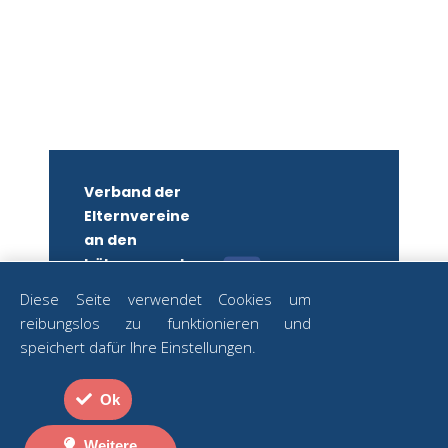
Verband der
Elternvereine
an den
höheren und
mittleren
Diese Seite verwendet Cookies um
Schulen
reibungslos zu funktionieren und
Wiens
ZUM
speichert dafür Ihre Einstellungen.
NEWSLETTER
ZVR-Nr.:
ANMELDEN
582879250
Ok
Strozzigasse
Datenschutz
2
|
Impressum
Weitere