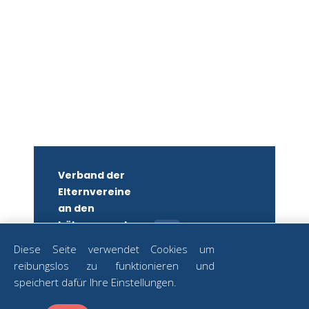
Verband der
Elternvereine
an den
höheren und
mittleren
Diese Seite verwendet Cookies um
Schulen
reibungslos zu funktionieren und
Wiens
ZUM
speichert dafür Ihre Einstellungen.
NEWSLETTER
ZVR-Nr.:
ANMELDEN