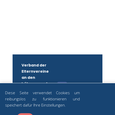
Verband der
Elternvereine
an den
höheren und
mittleren
Diese Seite verwendet Cookies um
Schulen
reibungslos zu funktionieren und
Wiens
ZUM
speichert dafür Ihre Einstellungen.
NEWSLETTER
ZVR-Nr.:
ANMELDEN