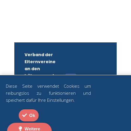
Verband der
Elternvereine
an den
höheren und
mittleren
Diese Seite verwendet Cookies um
Schulen
reibungslos zu funktionieren und
Wiens
ZUM
speichert dafür Ihre Einstellungen.
NEWSLETTER
ZVR-Nr.:
ANMELDEN
582879250
Ok
Strozzigasse
Datenschutz
2
|
Impressum
Weitere